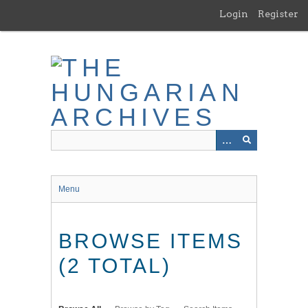
Skip
Login
Register
to
main
content
Menu
BROWSE ITEMS
(2 TOTAL)