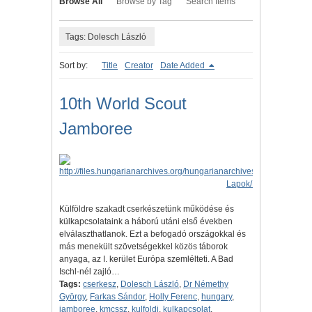
Browse All
Browse by Tag
Search Items
Tags: Dolesch László
Sort by:
Title
Creator
Date Added
10th World Scout
Jamboree
Külföldre szakadt cserkészetünk működése és
külkapcsolataink a háború utáni első években
elválaszthatlanok. Ezt a befogadó országokkal és
más menekült szövetségekkel közös táborok
anyaga, az I. kerület Európa szemlélteti. A Bad
Ischl-nél zajló…
Tags:
cserkesz
,
Dolesch László
,
Dr Némethy
György
,
Farkas Sándor
,
Holly Ferenc
,
hungary
,
jamboree
,
kmcssz
,
kulfoldi
,
kulkapcsolat
,