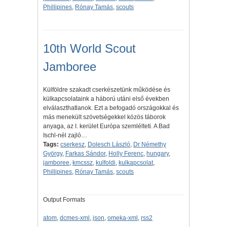
Phillipines
,
Rónay Tamás
,
scouts
10th World Scout
Jamboree
Külföldre szakadt cserkészetünk működése és
külkapcsolataink a háború utáni első években
elválaszthatlanok. Ezt a befogadó országokkal és
más menekült szövetségekkel közös táborok
anyaga, az I. kerület Európa szemlélteti. A Bad
Ischl-nél zajló…
Tags:
cserkesz
,
Dolesch László
,
Dr Némethy
György
,
Farkas Sándor
,
Holly Ferenc
,
hungary
,
jamboree
,
kmcssz
,
kulfoldi
,
kulkapcsolat
,
Phillipines
,
Rónay Tamás
,
scouts
Output Formats
atom
,
dcmes-xml
,
json
,
omeka-xml
,
rss2